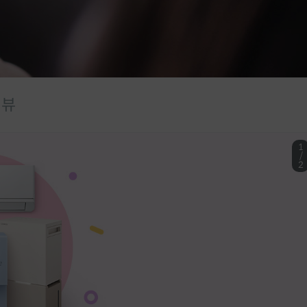
UK
Vietnam
Việt Nam
International
리뷰
1
/
2