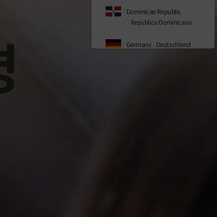
Dominican Republic
República Dominicana
명
Germany
Deutschland
India(Official)
India(Retail)
Indonesia
Japan
日本
Malaysia
Sweden
Sverige
Thailand
ประเทศไทย