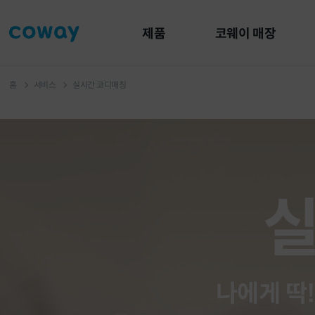
유틸
본문
하단메뉴
메뉴
바로가기
바로가기
바로가기
제품
코웨이 매장
홈
서비스
실시간 코디매칭
실
나에게 딱