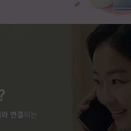
?
와 연결
되는