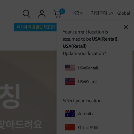
0
KR
기업구매
Global
패키지
최대 할인
적용중!
Your current location is
assumed to be
USA(Rental),
USA(Retail)
Update your location?
USA(Rental)
USA(Retail)
매칭
Select your location.
Australia
 찾아드려요
China
中国