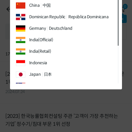
유틸
본문
하단메뉴
China
中国
0
메뉴
바로가기
바로가기
서비스뉴스
바로가기
Dominican Republic
República Dominicana
패키지
최대 할인
적용중!
Germany
Deutschland
찾기
India(Official)
India(Retail)
17
건
Indonesia
[2024] 한국생산성본부 주관 '국가고객만족도' 정수기 부문
Japan
日本
1위 선정
Malaysia
2024.07.24
Sweden
Sverige
Thailand
ประเทศไทย
[2023] 한국능률협회컨설팅 주관 ‘고객이 가장 추천하는
UK
기업’ 정수기/침대 부문 1위 선정
Vietnam
Việt Nam