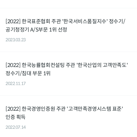
[2022] 한국표준협회 주관 '한국서비스품질지수' 정수기/
공기청정기 A/S부문 1위 선정
2023.03.23
검 공지(7/24)
7.22
[2022] 한국능률협회컨설팅 주관 '한국산업의 고객만족도'
정수기/침대 부문 1위
2022.11.17
[2022] 한국경영인증원 주관 '고객만족경영시스템 표준'
인증 획득
2022.07.14