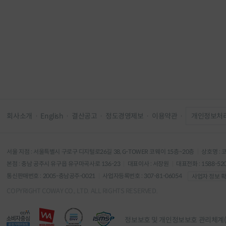
대구 (
2
)
부산 (
3
)
순천 직영
울산 (
1
)
제주 (
1
)
현대 충청
회사소개
English
결산공고
정도경영제보
이용약관
개인정보처
현대 천호
서울 지점 : 서울특별시 구로구 디지털로26길 38, G-TOWER 코웨이 15층~20층
상호명 : 
본점 : 충남 공주시 유구읍 유구마곡사로 136-23
대표이사 : 서장원
대표전화 : 1588-52
통신판매번호 : 2005-충남공주-0021
사업자등록번호 : 307-81-06054
사업자 정보 
COPYRIGHT COWAY CO., LTD. ALL RIGHTS RESERVED.
현대 킨텍
정보보호 및 개인정보보호 관리체계(I