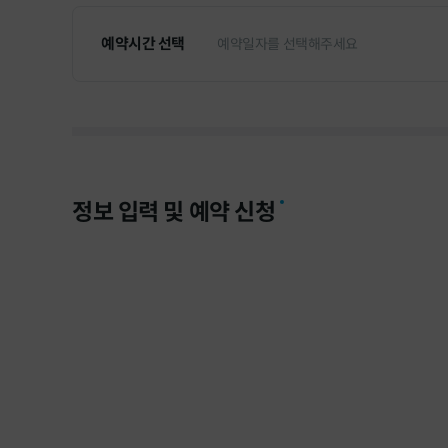
현대 중동
예약시간 선택
충남 (
1
)
예약일자를 선택해주세요
대전 (
1
)
갤러리아 
경북 (
1
)
정보 입력 및 예약 신청
경남 (
4
)
롯데 인천
전북 (
1
)
롯데 창원
전남 (
1
)
광주 (
1
)
포항 직영