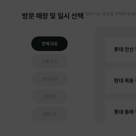
원하시는 매장을 선택해 주세요
방문 매장 및 일시 선택
전체 (
43
)
롯데 안산
서울 (
11
)
경기 (
10
)
현대 목동
인천 (
2
)
롯데 동래
강원 (
1
)
충북 (
2
)