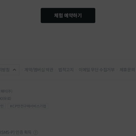
체험 예약하기
점
전남 순천시 백강로 367, 1층 코웨이갤러리
 직영점
충북 청주시 흥덕구 직지대로 308, 현대백화점 
리방침
계약/멤버십 약관
법적고지
이메일 무단 수집거부
제휴문의
 직영점
서울 강동구 천호대로 1005, 현대백화점 천호점 
코웨이(주)
00(유료)
확인
KCP안전구매서비스기업
스 직영점
경기 고양시 일산서구 호수로 817, 현대백화점 
SMS-P) 인증 획득