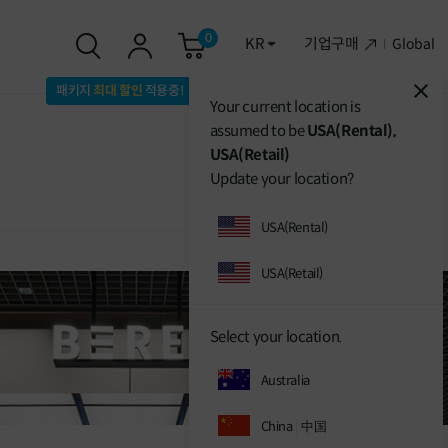
0
KR
기업구매
Global
패키지
최대 할인
적용중!
Your current location is
assumed to be
USA(Rental),
USA(Retail)
Update your location?
USA(Rental)
USA(Retail)
Select your location.
Australia
China
中国