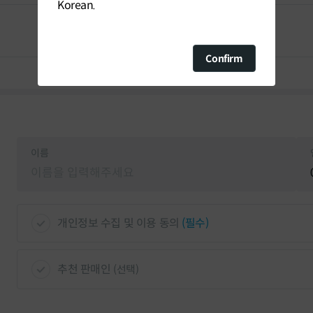
Korean.
 직영점
경기 부천시 원미구 길주로 180, 현대백화점 중동
Confirm
진주 직영점
경남 진주시 진주대로 1095, 갤러리아백화점 진
이름
 직영점
인천 미추홀구 연남로 35, 롯데백화점 인천점 5
개인정보 수집 및 이용 동의
(필수)
 직영점
경남 창원시 성산구 중앙대로 124, 롯데백화점 
추천 판매인
(선택)
점
경북 포항시 남구 포스코대로 390, 1층 코웨이갤