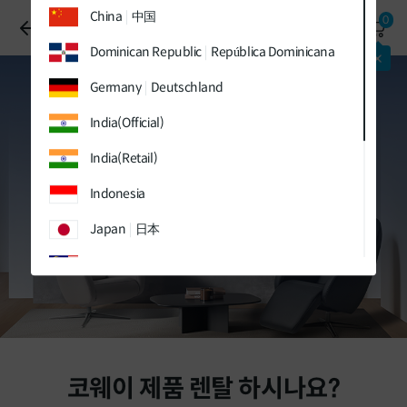
유틸
본문
하단메뉴
China
中国
0
메뉴
바로가기
바로가기
코웨이라이프 렌탈 할인
바로가기
Dominican Republic
República Dominicana
패키지
최대 할인
적용중!
Germany
Deutschland
India(Official)
India(Retail)
Indonesia
Japan
日本
Malaysia
Sweden
Sverige
Thailand
ประเทศไทย
UK
코웨이 제품 렌탈 하시나요?
Vietnam
Việt Nam