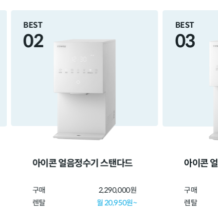
BEST
BEST
02
03
아이콘 얼음정수기 스탠다드
아이콘 
구매
2,290,000원
구매
렌탈
월 20,950원~
렌탈