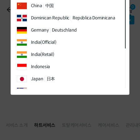
유틸
본문
하단메뉴
China
中国
0
메뉴
바로가기
바로가기
제품 관리 서비스
바로가기
Dominican Republic
República Dominicana
패키지
최대 할인
적용중!
Germany
Deutschland
India(Official)
India(Retail)
Indonesia
Japan
日本
Malaysia
Sweden
Sverige
Thailand
ประเทศไทย
서비스 소개
하트서비스
토탈케어서비스
케어서비스
관리내
UK
Vietnam
Việt Nam