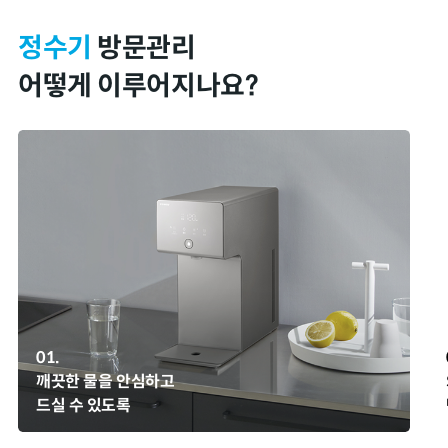
정수기
방문관리
어떻게 이루어지나요?
시스템 점검 안내 (2026.07.10)
시스템 점
2026.07.03
2026.0
01.
깨끗한 물을 안심하고
드실 수 있도록