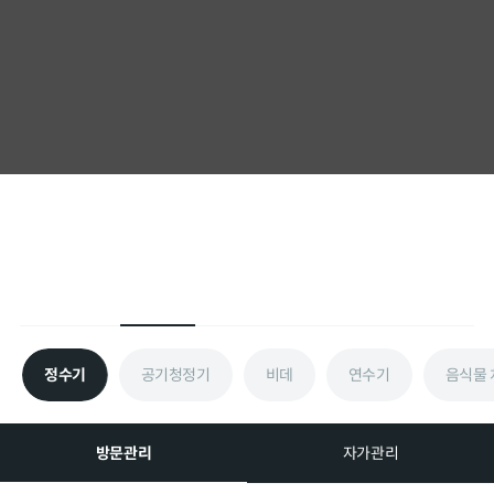
International
정수기
공기청정기
비데
연수기
음식물
방문관리
자가관리