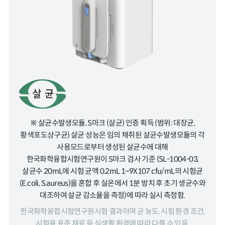
※ 살균수발생모듈, S마크 (살균) 인증 획득 (범위: 대장균,
황색포도상구균) 살균 성능은 임의 채취된 살균수발생모듈의 각
사용모드로부터 생성된 살균수에 대해
한국화학융합시험연구원이 S마크 검사 기준 (SL-1004-03,
살균수 20mL에 시험 균액 0.2mL 1~9X107 cfu/mL의 시험균
(E.coli, S.aureus)을 혼합 후 실온에서 1분 방치 후 초기 생균수와
대조하여 살균 감소율을 측정)에 따라 실시 측정함.
한국화학융합시험연구원시험 결과이며 균 농도, 시험 환경 조건,
시험용 표준 재료 등 실생활 환경에 따라 다를 수 있음.