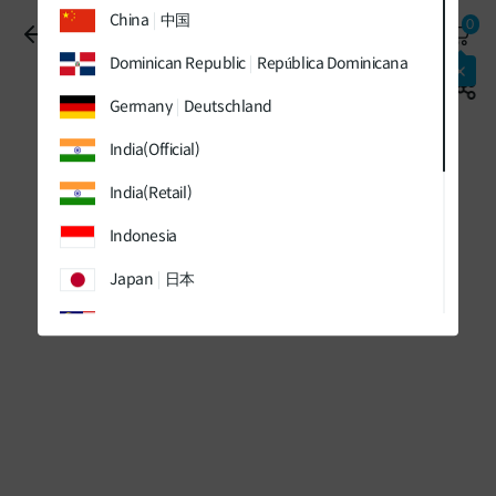
유틸
본문
하단메뉴
China
中国
0
메뉴
바로가기
바로가기
진행중 이벤트
바로가기
Dominican Republic
República Dominicana
패키지
최대 할인
적용중!
Germany
Deutschland
India(Official)
India(Retail)
Indonesia
Japan
日本
Malaysia
Sweden
Sverige
Thailand
ประเทศไทย
UK
Vietnam
Việt Nam